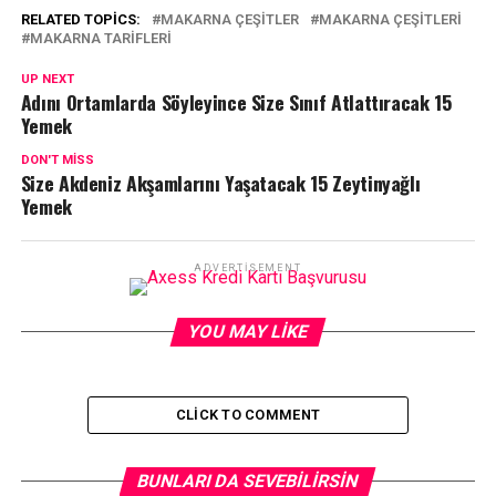
RELATED TOPICS:
MAKARNA ÇEŞITLER
MAKARNA ÇEŞITLERI
MAKARNA TARIFLERI
UP NEXT
Adını Ortamlarda Söyleyince Size Sınıf Atlattıracak 15
Yemek
DON'T MISS
Size Akdeniz Akşamlarını Yaşatacak 15 Zeytinyağlı
Yemek
ADVERTISEMENT
YOU MAY LIKE
CLICK TO COMMENT
BUNLARI DA SEVEBILIRSIN