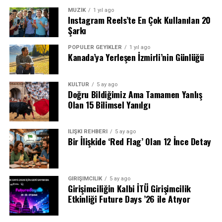
MÜZİK
1 yıl ago
Instagram Reels’te En Çok Kullanılan 20
Şarkı
POPÜLER GEYİKLER
1 yıl ago
Kanada’ya Yerleşen İzmirli’nin Günlüğü
KÜLTÜR
5 ay ago
Doğru Bildiğimiz Ama Tamamen Yanlış
Olan 15 Bilimsel Yanılgı
İLİŞKİ REHBERİ
5 ay ago
Bir İlişkide ‘Red Flag’ Olan 12 İnce Detay
GİRİŞİMCİLİK
5 ay ago
Girişimciliğin Kalbi İTÜ Girişimcilik
Etkinliği Future Days ’26 ile Atıyor