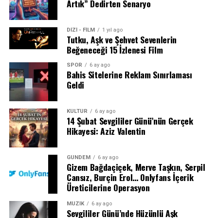
Artık” Dedirten Senaryo
DİZİ - FİLM
1 yıl ago
Tutku, Aşk ve Şehvet Sevenlerin
Beğeneceği 15 İzlenesi Film
SPOR
6 ay ago
Bahis Sitelerine Reklam Sınırlaması
Geldi
KÜLTÜR
6 ay ago
14 Şubat Sevgililer Günü’nün Gerçek
Hikayesi: Aziz Valentin
GÜNDEM
6 ay ago
Gizem Bağdaçiçek, Merve Taşkın, Serpil
Cansız, Burçin Erol… Onlyfans İçerik
Üreticilerine Operasyon
MÜZİK
6 ay ago
Sevgililer Günü’nde Hüzünlü Aşk