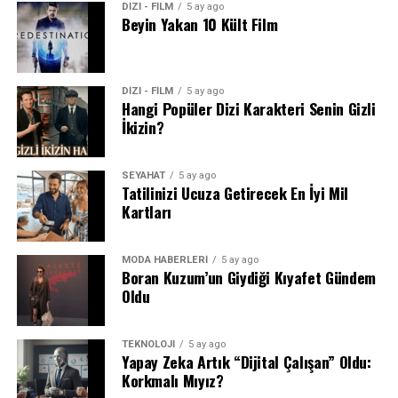
DİZİ - FİLM
5 ay ago
Beyin Yakan 10 Kült Film
DİZİ - FİLM
5 ay ago
Hangi Popüler Dizi Karakteri Senin Gizli
İkizin?
SEYAHAT
5 ay ago
Tatilinizi Ucuza Getirecek En İyi Mil
Kartları
MODA HABERLERİ
5 ay ago
Boran Kuzum’un Giydiği Kıyafet Gündem
Oldu
TEKNOLOJİ
5 ay ago
Yapay Zeka Artık “Dijital Çalışan” Oldu:
Korkmalı Mıyız?