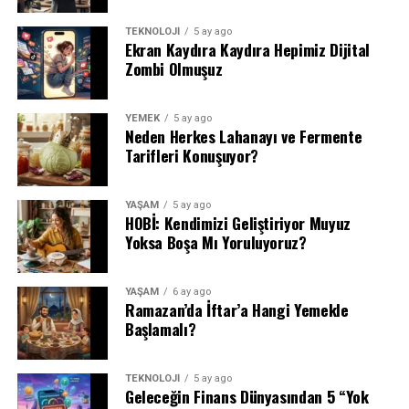
TEKNOLOJİ
5 ay ago
Ekran Kaydıra Kaydıra Hepimiz Dijital
Zombi Olmuşuz
YEMEK
5 ay ago
Neden Herkes Lahanayı ve Fermente
Tarifleri Konuşuyor?
YAŞAM
5 ay ago
HOBİ: Kendimizi Geliştiriyor Muyuz
Yoksa Boşa Mı Yoruluyoruz?
YAŞAM
6 ay ago
Ramazan’da İftar’a Hangi Yemekle
Başlamalı?
TEKNOLOJİ
5 ay ago
Geleceğin Finans Dünyasından 5 “Yok