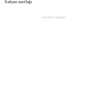
İtalyan mutfağı
ADVERTISEMENT