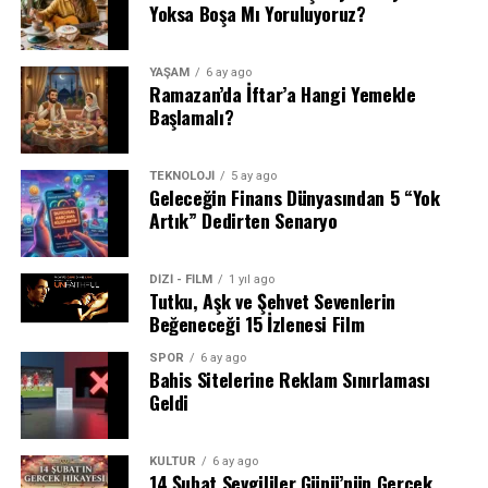
Yoksa Boşa Mı Yoruluyoruz?
YAŞAM
6 ay ago
Ramazan’da İftar’a Hangi Yemekle
Başlamalı?
TEKNOLOJİ
5 ay ago
Geleceğin Finans Dünyasından 5 “Yok
Artık” Dedirten Senaryo
DİZİ - FİLM
1 yıl ago
Tutku, Aşk ve Şehvet Sevenlerin
Beğeneceği 15 İzlenesi Film
SPOR
6 ay ago
Bahis Sitelerine Reklam Sınırlaması
Geldi
KÜLTÜR
6 ay ago
14 Şubat Sevgililer Günü’nün Gerçek