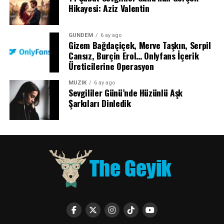
Hikayesi: Aziz Valentin
GÜNDEM
6 ay ago
Gizem Bağdaçiçek, Merve Taşkın, Serpil
Cansız, Burçin Erol… Onlyfans İçerik
Üreticilerine Operasyon
MÜZİK
6 ay ago
Sevgililer Günü’nde Hüzünlü Aşk
Şarkıları Dinledik