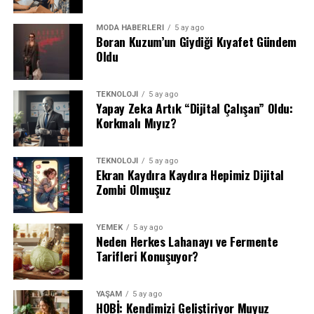
MODA HABERLERİ
5 ay ago
Boran Kuzum’un Giydiği Kıyafet Gündem
Oldu
TEKNOLOJİ
5 ay ago
Yapay Zeka Artık “Dijital Çalışan” Oldu:
Korkmalı Mıyız?
TEKNOLOJİ
5 ay ago
Ekran Kaydıra Kaydıra Hepimiz Dijital
Zombi Olmuşuz
YEMEK
5 ay ago
Neden Herkes Lahanayı ve Fermente
Tarifleri Konuşuyor?
YAŞAM
5 ay ago
HOBİ: Kendimizi Geliştiriyor Muyuz