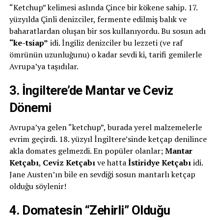
“Ketchup” kelimesi aslında Çince bir kökene sahip. 17.
yüzyılda Çinli denizciler, fermente edilmiş balık ve
baharatlardan oluşan bir sos kullanıyordu. Bu sosun adı
“ke-tsiap”
idi. İngiliz denizciler bu lezzeti (ve raf
ömrünün uzunluğunu) o kadar sevdi ki, tarifi gemilerle
Avrupa’ya taşıdılar.
3. İngiltere’de Mantar ve Ceviz
Dönemi
Avrupa’ya gelen “ketchup”, burada yerel malzemelerle
evrim geçirdi. 18. yüzyıl İngiltere’sinde ketçap denilince
akla domates gelmezdi. En popüler olanlar;
Mantar
Ketçabı
,
Ceviz Ketçabı
ve hatta
İstiridye Ketçabı
idi.
Jane Austen’ın bile en sevdiği sosun mantarlı ketçap
olduğu söylenir!
4. Domatesin “Zehirli” Olduğu