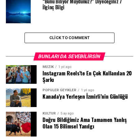
“Bunu Biliyor Muydunuz?” Diyeceğiniz 7
İlginç Bilgi
CLICK TO COMMENT
BUNLARI DA SEVEBILIRSIN
MÜZİK
1 yıl ago
Instagram Reels’te En Çok Kullanılan 20
Şarkı
POPÜLER GEYİKLER
1 yıl ago
Kanada’ya Yerleşen İzmirli’nin Günlüğü
KÜLTÜR
5 ay ago
Doğru Bildiğimiz Ama Tamamen Yanlış
Olan 15 Bilimsel Yanılgı