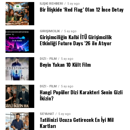
İLİŞKİ REHBERİ
5 ay ago
Bir İlişkide ‘Red Flag’ Olan 12 İnce Detay
GİRİŞİMCİLİK
5 ay ago
Girişimciliğin Kalbi İTÜ Girişimcilik
Etkinliği Future Days ’26 ile Atıyor
DİZİ - FİLM
5 ay ago
Beyin Yakan 10 Kült Film
DİZİ - FİLM
5 ay ago
Hangi Popüler Dizi Karakteri Senin Gizli
İkizin?
SEYAHAT
5 ay ago
Tatilinizi Ucuza Getirecek En İyi Mil
Kartları