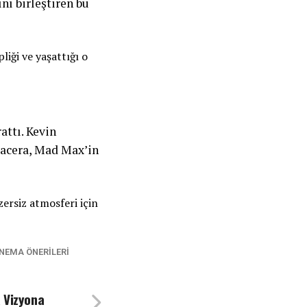
ı birleştiren bu
liği ve yaşattığı o
attı. Kevin
macera, Mad Max’in
ersiz atmosferi için
INEMA ÖNERILERI
 Vizyona