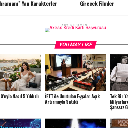
hramanı” Yan Karakterler
Girecek Filmler
ADVERTISEMENT
YOU MAY LIKE
’uyla Nasıl 5 Yıldızlı
İETT’de Unutulan Eşyalar Açık
Tek Bir Y
Artırmayla Satıldı
Milyarlar
Şanssız G