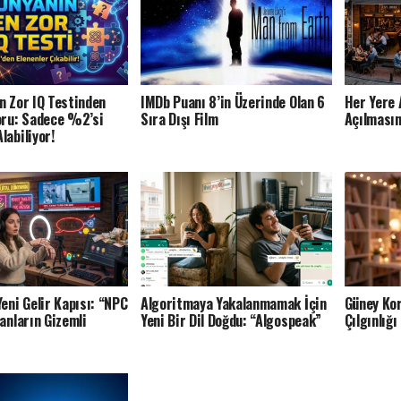
n Zor IQ Testinden
IMDb Puanı 8’in Üzerinde Olan 6
Her Yere 
oru: Sadece %2’si
Sıra Dışı Film
Açılmasın
labiliyor!
Yeni Gelir Kapısı: “NPC
Algoritmaya Yakalanmamak İçin
Güney Kor
anların Gizemli
Yeni Bir Dil Doğdu: “Algospeak”
Çılgınlığ