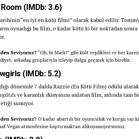
 Room (IMDb: 3.6)
arihinin “en iyi en kötü filmi” olarak kabul edilir. To
hem oynadığı bu film, o kadar kötü ki bir noktadan sonra
r.
den Seviyoruz?
“Oh, hi Mark!” gibi kült replikleri ve her kare
diyet, arkadaş gruplarıyla izleyip dalga geçmek için birebir.
wgirls (IMDb: 5.2)
dığı dönemde 7 dalda Razzie (En Kötü Film) ödülü alarak 
ışıltılı ve karanlık dünyasını anlatan film, aslında tam b
etiği sunuyor.
den Seviyoruz?
O kadar abartılı bir oyunculuk ve kurgu var ki
haf Vegas atmosferine kaptırmaktan alıkoyamıyorsunuz.