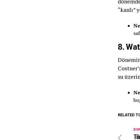
dönemde 
“kanlı” y
Ne
sa
8. Wat
Döneminin
Costner’
su üzerin
Ne
bu
RELATED T
DON
Tü