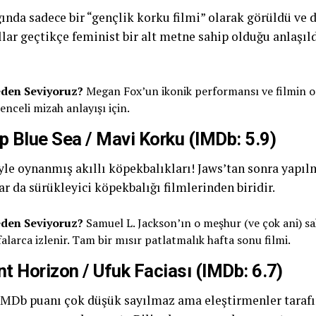
ğında sadece bir “gençlik korku filmi” olarak görüldü ve 
lar geçtikçe feminist bir alt metne sahip olduğu anlaşıld
den Seviyoruz?
Megan Fox’un ikonik performansı ve filmin o
enceli mizah anlayışı için.
p Blue Sea / Mavi Korku (IMDb: 5.9)
yle oynanmış akıllı köpekbalıkları! Jaws’tan sonra yapı
ar da sürükleyici köpekbalığı filmlerinden biridir.
den Seviyoruz?
Samuel L. Jackson’ın o meşhur (ve çok ani) sah
alarca izlenir. Tam bir mısır patlatmalık hafta sonu filmi.
nt Horizon / Ufuk Faciası (IMDb: 6.7)
IMDb puanı çok düşük sayılmaz ama eleştirmenler tarafı