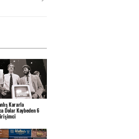
anlış Kararla
ca Dolar Kaybeden 6
irişimci