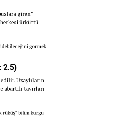
uslara giren”
 herkesi ürküttü
 gidebileceğini görmek
 2.5)
edilir. Uzaylıların
 abartılı tavırları
k rüküş” bilim kurgu