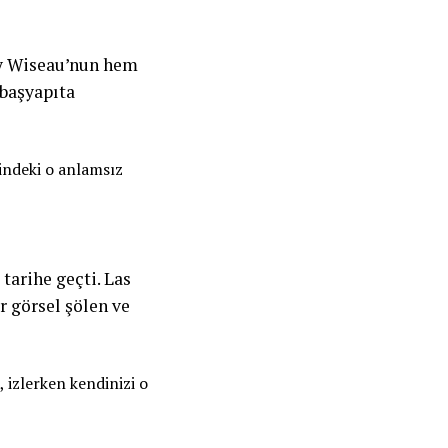
mmy Wiseau’nun hem
 başyapıta
sindeki o anlamsız
tarihe geçti. Las
ir görsel şölen ve
, izlerken kendinizi o