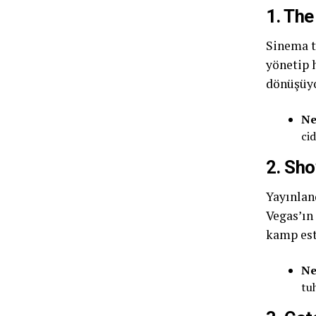
1. The
Sinema t
yönetip 
dönüşüyo
Ne
cid
2. Sho
Yayınlan
Vegas’ın 
kamp est
Ne
tu