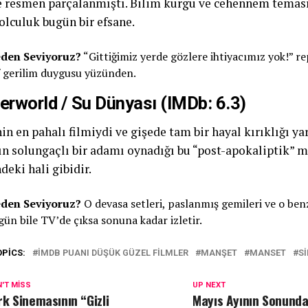
resmen parçalanmıştı. Bilim kurgu ve cehennem temasın
olculuk bugün bir efsane.
den Seviyoruz?
“Gittiğimiz yerde gözlere ihtiyacımız yok!” rep
f gerilim duygusu yüzünden.
erworld / Su Dünyası (IMDb: 6.3)
 en pahalı filmiydi ve gişede tam bir hayal kırıklığı yar
ın solungaçlı bir adamı oynadığı bu “post-apokaliptik” 
deki hali gibidir.
den Seviyoruz?
O devasa setleri, paslanmış gemileri ve o benz
gün bile TV’de çıksa sonuna kadar izletir.
OPICS:
IMDB PUANI DÜŞÜK GÜZEL FILMLER
MANŞET
MANSET
S
'T MISS
UP NEXT
rk Sinemasının “Gizli
Mayıs Ayının Sonunda