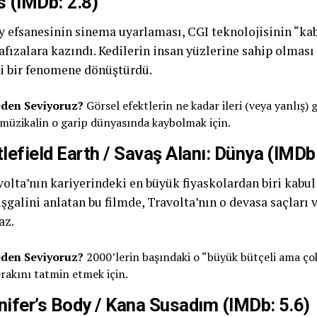
s (IMDb: 2.8)
 efsanesinin sinema uyarlaması, CGI teknolojisinin “kab
afızalara kazındı. Kedilerin insan yüzlerine sahip olması
i bir fenomene dönüştürdü.
den Seviyoruz?
Görsel efektlerin ne kadar ileri (veya yanlış)
 müzikalin o garip dünyasında kaybolmak için.
tlefield Earth / Savaş Alanı: Dünya (IMDb:
olta’nın kariyerindeki en büyük fiyaskolardan biri kabul 
şgalini anlatan bu filmde, Travolta’nın o devasa saçları ve
az.
den Seviyoruz?
2000’lerin başındaki o “büyük bütçeli ama ço
rakını tatmin etmek için.
nifer’s Body / Kana Susadım (IMDb: 5.6)