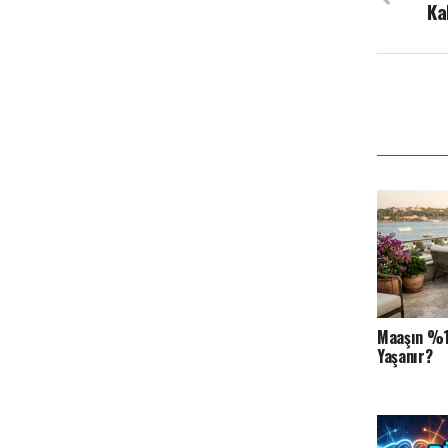
Ka
Maaşın %10
Yaşanır?