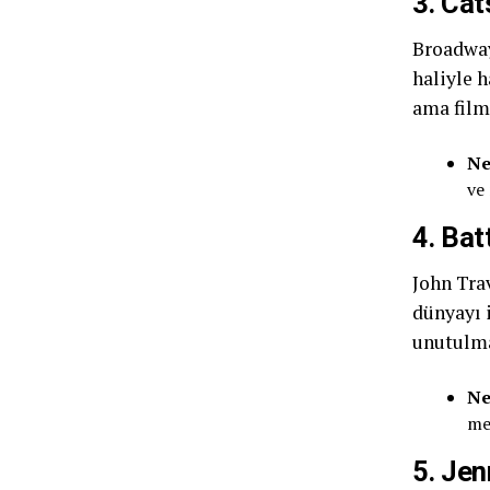
3. Cat
Broadway
haliyle h
ama film
Ne
ve
4. Bat
John Trav
dünyayı i
unutulm
Ne
me
5. Jen