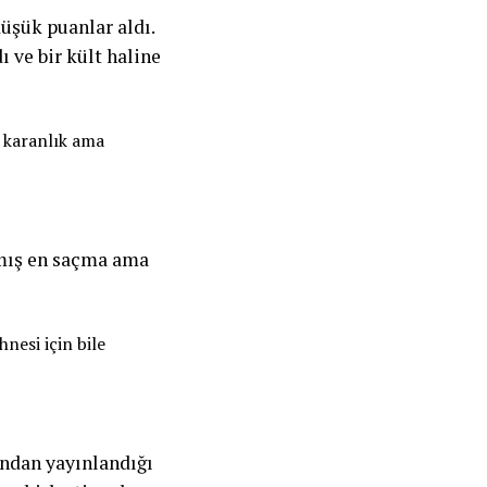
düşük puanlar aldı.
ı ve bir kült haline
 karanlık ama
lmış en saçma ama
nesi için bile
ndan yayınlandığı