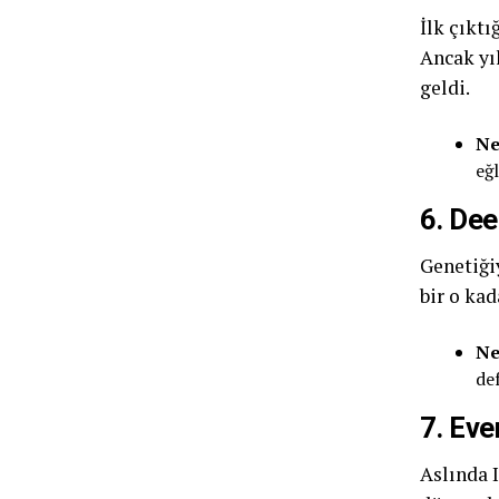
İlk çıktı
Ancak yıl
geldi.
Ne
eğl
6. Dee
Genetiği
bir o kad
Ne
def
7. Eve
Aslında 