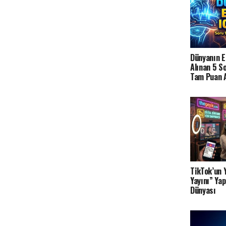
Dünyanın E
Alınan 5 S
Tam Puan A
TikTok’un 
Yayını” Yap
Dünyası