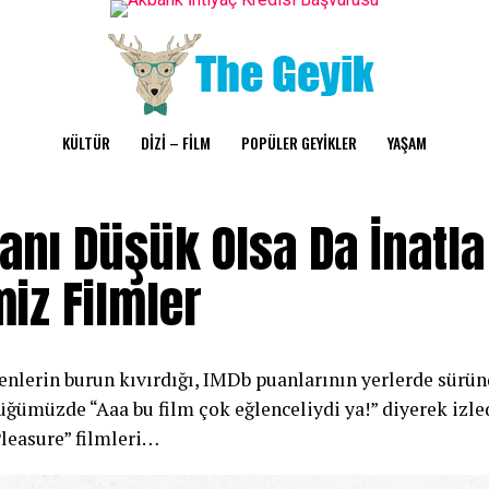
KÜLTÜR
DİZİ – FİLM
POPÜLER GEYİKLER
YAŞAM
anı Düşük Olsa Da İnatla
miz Filmler
enlerin burun kıvırdığı, IMDb puanlarının yerlerde sür
üğümüzde “Aaa bu film çok eğlenceliydi ya!” diyerek izle
Pleasure” filmleri…