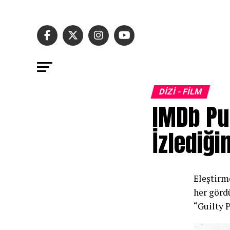
DİZİ - FİLM
IMDb Pu
İzlediği
Eleştirm
her görd
“Guilty 