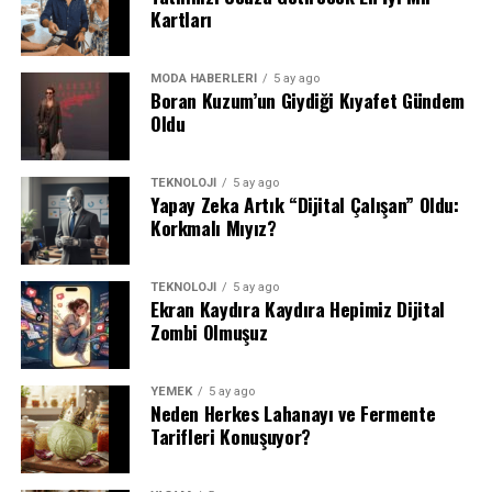
Kartları
MODA HABERLERİ
5 ay ago
Boran Kuzum’un Giydiği Kıyafet Gündem
Oldu
TEKNOLOJİ
5 ay ago
Yapay Zeka Artık “Dijital Çalışan” Oldu:
Korkmalı Mıyız?
TEKNOLOJİ
5 ay ago
Ekran Kaydıra Kaydıra Hepimiz Dijital
Zombi Olmuşuz
YEMEK
5 ay ago
Neden Herkes Lahanayı ve Fermente
Tarifleri Konuşuyor?