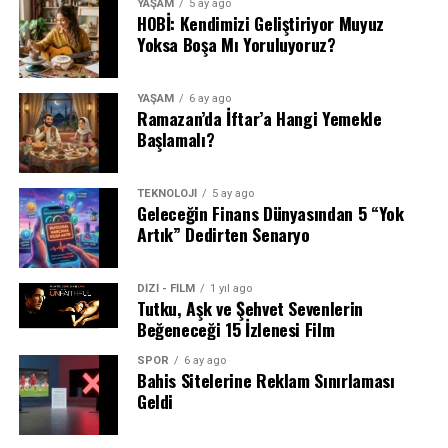
YAŞAM
5 ay ago
HOBİ: Kendimizi Geliştiriyor Muyuz
Yoksa Boşa Mı Yoruluyoruz?
YAŞAM
6 ay ago
Ramazan’da İftar’a Hangi Yemekle
Başlamalı?
TEKNOLOJİ
5 ay ago
Geleceğin Finans Dünyasından 5 “Yok
Artık” Dedirten Senaryo
DİZİ - FİLM
1 yıl ago
Tutku, Aşk ve Şehvet Sevenlerin
Beğeneceği 15 İzlenesi Film
SPOR
6 ay ago
Bahis Sitelerine Reklam Sınırlaması
Geldi