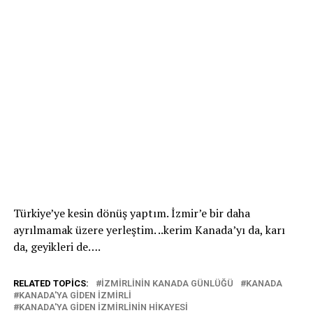
Türkiye’ye kesin dönüş yaptım. İzmir’e bir daha
ayrılmamak üzere yerleştim. ..kerim Kanada’yı da, karı
da, geyikleri de….
RELATED TOPICS:
IZMIRLININ KANADA GÜNLÜĞÜ
KANADA
KANADA'YA GIDEN IZMIRLI
KANADA'YA GIDEN IZMIRLININ HIKAYESI