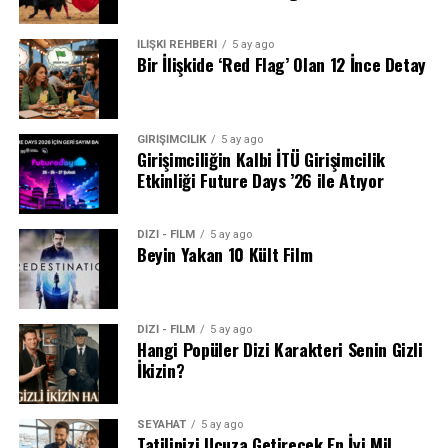
İLİŞKİ REHBERİ
5 ay ago
Bir İlişkide ‘Red Flag’ Olan 12 İnce Detay
GİRİŞİMCİLİK
5 ay ago
Girişimciliğin Kalbi İTÜ Girişimcilik
Etkinliği Future Days ’26 ile Atıyor
DİZİ - FİLM
5 ay ago
Beyin Yakan 10 Kült Film
DİZİ - FİLM
5 ay ago
Hangi Popüler Dizi Karakteri Senin Gizli
İkizin?
SEYAHAT
5 ay ago
Tatilinizi Ucuza Getirecek En İyi Mil