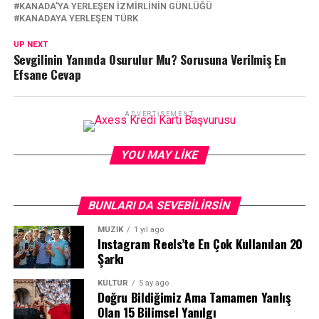
KANADA'YA YERLEŞEN IZMIRLININ GÜNLÜĞÜ
KANADAYA YERLEŞEN TÜRK
UP NEXT
Sevgilinin Yanında Osurulur Mu? Sorusuna Verilmiş En
Efsane Cevap
ADVERTISEMENT
YOU MAY LIKE
BUNLARI DA SEVEBILIRSIN
MÜZİK
1 yıl ago
Instagram Reels’te En Çok Kullanılan 20
Şarkı
KÜLTÜR
5 ay ago
Doğru Bildiğimiz Ama Tamamen Yanlış
Olan 15 Bilimsel Yanılgı