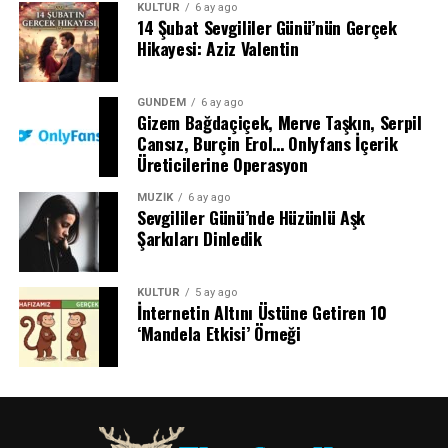
KÜLTÜR
6 ay ago
14 Şubat Sevgililer Günü’nün Gerçek
Hikayesi: Aziz Valentin
GÜNDEM
6 ay ago
Gizem Bağdaçiçek, Merve Taşkın, Serpil
Cansız, Burçin Erol… Onlyfans İçerik
Üreticilerine Operasyon
MÜZİK
6 ay ago
Sevgililer Günü’nde Hüzünlü Aşk
Şarkıları Dinledik
KÜLTÜR
5 ay ago
İnternetin Altını Üstüne Getiren 10
‘Mandela Etkisi’ Örneği