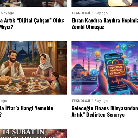
5 ay ago
TEKNOLOJİ
5 ay ago
 Artık “Dijital Çalışan” Oldu:
Ekran Kaydıra Kaydıra Hepimiz
Mıyız?
Zombi Olmuşuz
y ago
TEKNOLOJİ
5 ay ago
a İftar’a Hangi Yemekle
Geleceğin Finans Dünyasından
?
Artık” Dedirten Senaryo