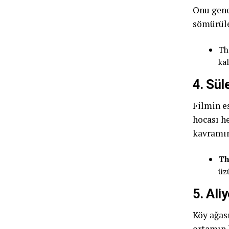
Onu gene
sömürüle
T
ka
4. Sül
Filmin es
hocası h
kavramın
Th
üz
5. Ali
Köy ağas
ortamın 