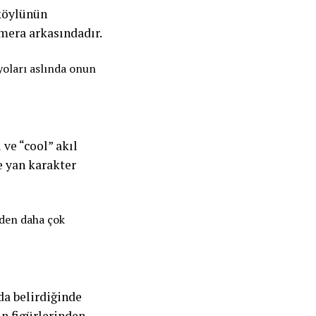
 köylünün
amera arkasındadır.
yoları aslında onun
 ve “cool” akıl
e yan karakter
nden daha çok
da belirdiğinde
ın figürlerinden