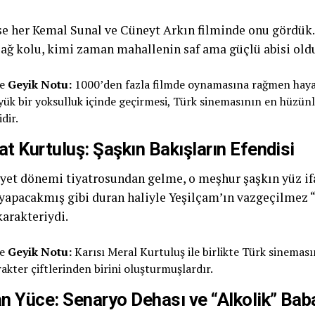
e her Kemal Sunal ve Cüneyt Arkın filminde onu gördük
ağ kolu, kimi zaman mahallenin saf ama güçlü abisi old
he
Geyik Notu:
1000’den fazla filmde oynamasına rağmen haya
yük bir yoksulluk içinde geçirmesi, Türk sinemasının en hüzün
idir.
at Kurtuluş: Şaşkın Bakışların Efendisi
et dönemi tiyatrosundan gelme, o meşhur şaşkın yüz ifad
 yapacakmış gibi duran haliyle Yeşilçam’ın vazgeçilmez “
arakteriydi.
he
Geyik Notu:
Karısı Meral Kurtuluş ile birlikte Türk sineması
rakter çiftlerinden birini oluşturmuşlardır.
an Yüce: Senaryo Dehası ve “Alkolik” Bab