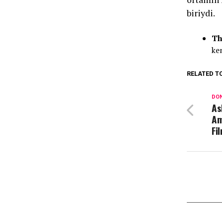
biriydi.
Th
ke
RELATED T
DON
As
Am
Fi