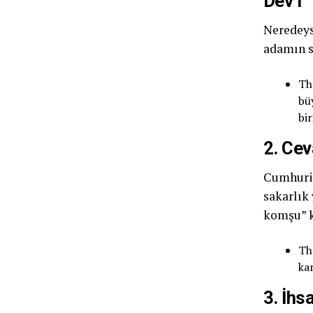
Dev’i
Neredeys
adamın s
T
bü
bir
2. Cev
Cumhuriy
sakarlık
komşu” k
T
ka
3. İhs