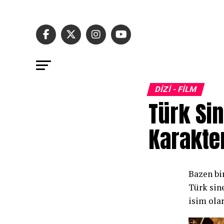
DİZİ - FİLM
Türk Si
Karakte
Bazen bir
Türk sin
isim olar