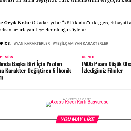
e Geyik Notu:
O kadar iyi bir “kötü kadın”dı ki, gerçek hayat
ndisini azarlayan teyzeler olduğu söylenir.
OPICS:
YAN KARAKTERLER
YEŞILÇAM YAN KARAKTERLER
'T MISS
UP NEXT
lında Başka Biri İçin Yazılan
IMDb Puanı Düşük Ols
a Karakter Değiştiren 5 İkonik
İzlediğimiz Filmler
lm
ADVERTISEMENT
YOU MAY LIKE