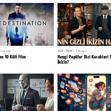
5 ay ago
DİZİ - FİLM
5 ay ago
an 10 Kült Film
Hangi Popüler Dizi Karakteri S
İkizin?