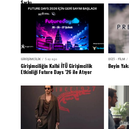
Şarkı
GİRİŞİMCİLİK
5 ay ago
DİZİ - FİLM
Girişimciliğin Kalbi İTÜ Girişimcilik
Beyin Yak
Etkinliği Future Days ’26 ile Atıyor