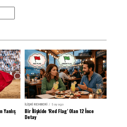
İLİŞKİ REHBERİ
5 ay ago
n Yanlış
Bir İlişkide ‘Red Flag’ Olan 12 İnce
Detay