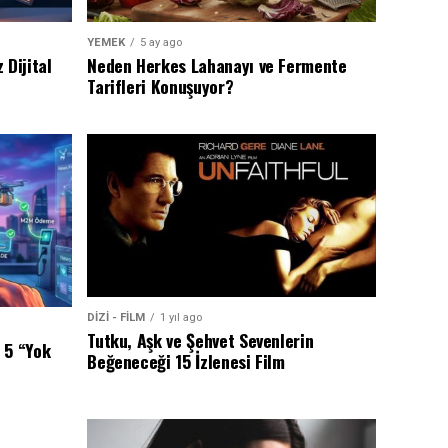
YEMEK
5 ay ago
 Dijital
Neden Herkes Lahanayı ve Fermente
Tarifleri Konuşuyor?
DİZİ - FİLM
1 yıl ago
Tutku, Aşk ve Şehvet Sevenlerin
 5 “Yok
Beğeneceği 15 İzlenesi Film