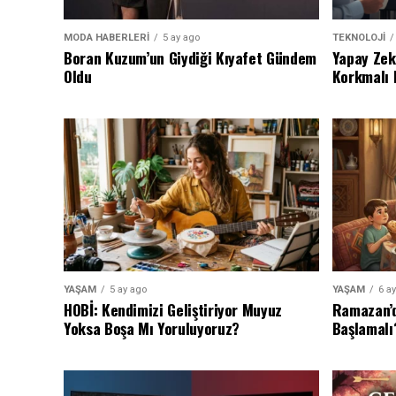
MODA HABERLERİ
5 ay ago
TEKNOLOJİ
Boran Kuzum’un Giydiği Kıyafet Gündem
Yapay Zeka
Oldu
Korkmalı 
YAŞAM
5 ay ago
YAŞAM
6 a
HOBİ: Kendimizi Geliştiriyor Muyuz
Ramazan’d
Yoksa Boşa Mı Yoruluyoruz?
Başlamalı