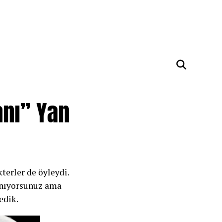
anı” Yan
kterler de öyleydi.
tanıyorsunuz ama
edik.