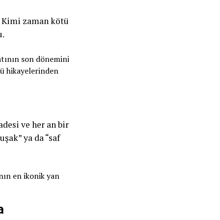
. Kimi zaman kötü
u.
tının son dönemini
lü hikayelerinden
esi ve her an bir
uşak” ya da “saf
nın en ikonik yan
a