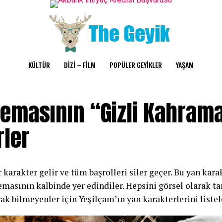
KÜLTÜR
DİZİ – FİLM
POPÜLER GEYİKLER
YAŞAM
nemasının “Gizli Kahram
rler
 karakter gelir ve tüm başrolleri siler geçer. Bu yan kara
emasının kalbinde yer edindiler. Hepsini görsel olarak 
ak bilmeyenler için Yeşilçam’ın yan karakterlerini listel