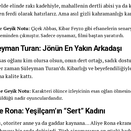
lde elinde rakı kadehiyle, mahallenin dertli abisi ya da
n ferdi olarak hatırlarız. Ama asıl gizli kahramanlığı k
he
Geyik Notu:
Çiçek Abbas, Kibar Feyzo gibi efsanelerin senar
leminden çıkmıştır. Sadece oynamaz, filmi baştan yaratırdı.
eyman Turan: Jönün En Yakın Arkadaşı
as oğlanı kim olursa olsun, onun dert ortağı, sadık dostu
er zaman Süleyman Turan’dı. Kibarlığı ve beyefendiliğiyl
a kalite kattı.
e Geyik Notu:
Karakteri ölünce izleyicinin esas oğlan ölmesi
üldüğü nadir oyunculardandır.
ye Rona: Yeşilçam’ın “Sert” Kadını
ı, otoriter anne ya da gaddar kaynana… Aliye Rona ekran
havası bir anda değişirdi. Türk sinemasının en güçlü kad