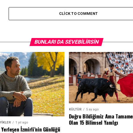
CLICK TO COMMENT
BUNLARI DA SEVEBILIRSIN
KÜLTÜR
5 ay ago
Doğru Bildiğimiz Ama Tamame
Olan 15 Bilimsel Yanılgı
YİKLER
1 yıl ago
 Yerleşen İzmirli’nin Günlüğü