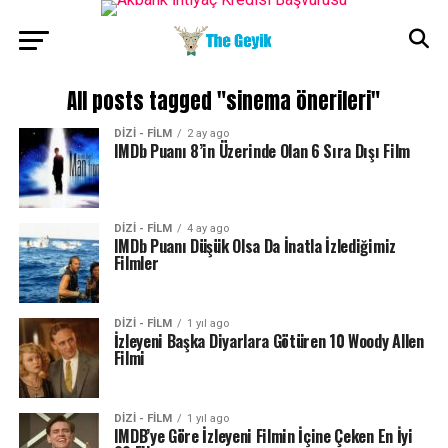
All posts tagged "sinema önerileri"
DİZİ - FİLM
2 ay ago
IMDb Puanı 8’in Üzerinde Olan 6 Sıra Dışı Film
DİZİ - FİLM
4 ay ago
IMDb Puanı Düşük Olsa Da İnatla İzlediğimiz
Filmler
DİZİ - FİLM
1 yıl ago
İzleyeni Başka Diyarlara Götüren 10 Woody Allen
Filmi
DİZİ - FİLM
1 yıl ago
IMDB’ye Göre İzleyeni Filmin İçine Çeken En İyi