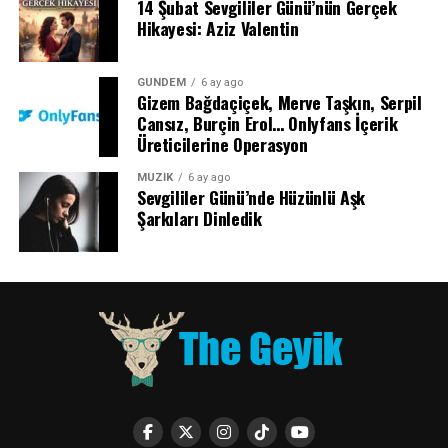
14 Şubat Sevgililer Günü’nün Gerçek
Hikayesi: Aziz Valentin
GÜNDEM
6 ay ago
Gizem Bağdaçiçek, Merve Taşkın, Serpil
Cansız, Burçin Erol… Onlyfans İçerik
Üreticilerine Operasyon
MÜZİK
6 ay ago
Sevgililer Günü’nde Hüzünlü Aşk
Şarkıları Dinledik