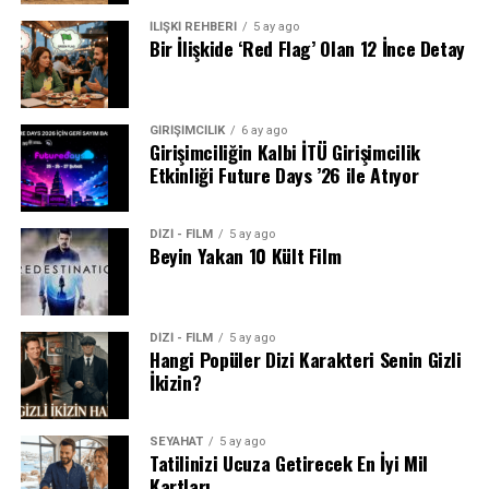
İLİŞKİ REHBERİ
5 ay ago
Bir İlişkide ‘Red Flag’ Olan 12 İnce Detay
GİRİŞİMCİLİK
6 ay ago
Girişimciliğin Kalbi İTÜ Girişimcilik
Etkinliği Future Days ’26 ile Atıyor
DİZİ - FİLM
5 ay ago
Beyin Yakan 10 Kült Film
DİZİ - FİLM
5 ay ago
Hangi Popüler Dizi Karakteri Senin Gizli
İkizin?
SEYAHAT
5 ay ago
Tatilinizi Ucuza Getirecek En İyi Mil
Kartları