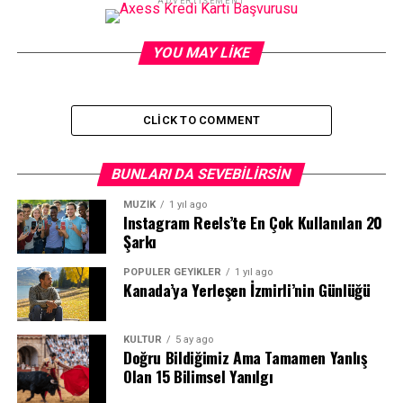
ADVERTISEMENT
YOU MAY LIKE
CLICK TO COMMENT
BUNLARI DA SEVEBILIRSIN
MÜZİK
1 yıl ago
Instagram Reels’te En Çok Kullanılan 20
Şarkı
POPÜLER GEYİKLER
1 yıl ago
Kanada’ya Yerleşen İzmirli’nin Günlüğü
KÜLTÜR
5 ay ago
Doğru Bildiğimiz Ama Tamamen Yanlış
Olan 15 Bilimsel Yanılgı