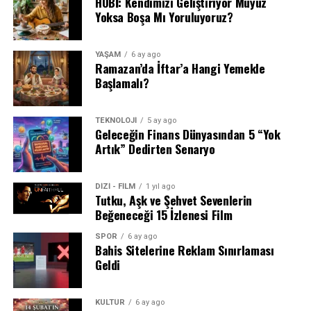
HOBİ: Kendimizi Geliştiriyor Muyuz
Yoksa Boşa Mı Yoruluyoruz?
YAŞAM
6 ay ago
Ramazan’da İftar’a Hangi Yemekle
Başlamalı?
TEKNOLOJİ
5 ay ago
Geleceğin Finans Dünyasından 5 “Yok
Artık” Dedirten Senaryo
DİZİ - FİLM
1 yıl ago
Tutku, Aşk ve Şehvet Sevenlerin
Beğeneceği 15 İzlenesi Film
SPOR
6 ay ago
Bahis Sitelerine Reklam Sınırlaması
Geldi
KÜLTÜR
6 ay ago