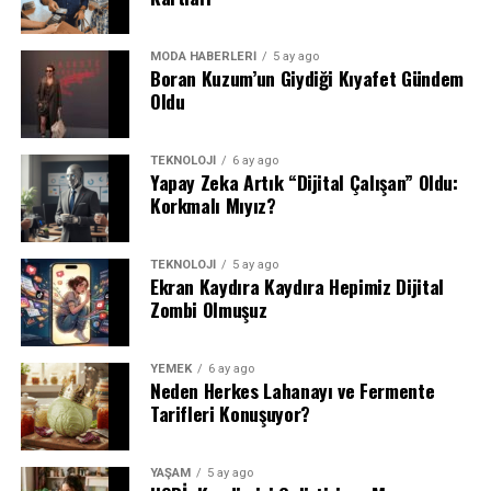
MODA HABERLERİ
5 ay ago
Boran Kuzum’un Giydiği Kıyafet Gündem
Oldu
TEKNOLOJİ
6 ay ago
Yapay Zeka Artık “Dijital Çalışan” Oldu:
Korkmalı Mıyız?
TEKNOLOJİ
5 ay ago
Ekran Kaydıra Kaydıra Hepimiz Dijital
Zombi Olmuşuz
YEMEK
6 ay ago
Neden Herkes Lahanayı ve Fermente
Tarifleri Konuşuyor?
YAŞAM
5 ay ago